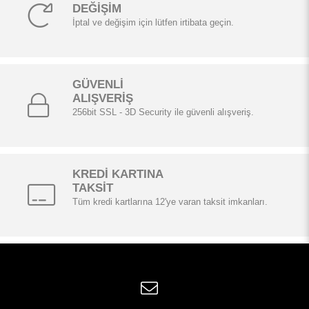
DEĞİŞİM
İptal ve değişim için lütfen irtibata geçin.
GÜVENLİ
ALIŞVERİŞ
256bit SSL - 3D Security ile güvenli alışveriş.
KREDİ KARTINA
TAKSİT
Tüm kredi kartlarına 12'ye varan taksit imkanları.