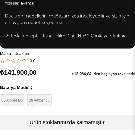
hızlı şarj avantajı
Dualtron modellerini mağazamızda inceleyebilir ve sizin için
en uygun modeli seçebilirsiniz.
📍 Teslakonsept – Tunalı Hilmi Cad. No:52 Çankaya / Ankara
Marka
:
Dualtron
0.0
₺141.900,00
₺18.984,64
`den başlayan taksitlerle
Batarya Modeli;
35 Amper LG
28 Amper LG
Ürün stoklarımızda kalmamıştır.