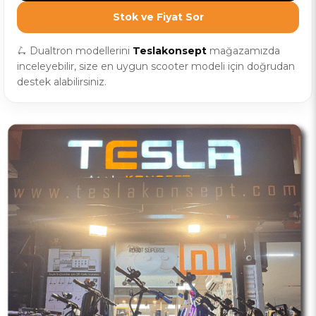
Stok ve Fiyat Sor
🛴 Dualtron modellerini
Teslakonsept
mağazamızda
inceleyebilir, size en uygun scooter modeli için doğrudan
destek alabilirsiniz.