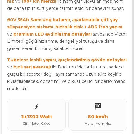
hız
ve
100+ km menzil
ile hem günlük kullanımda hem
de daha uzun sürüşlerde tatmin edici bir deneyim sunar.
60V 35Ah Samsung batarya
,
ayarlanabilir çift yay
süspansiyon sistemi
,
hidrolik disk + ABS fren yapısı
ve
premium LED aydınlatma detayları
sayesinde Victor
Limited; güçlü hızlanma, dengeli yol tutuşu ve daha
güven veren bir sürüş karakteri sunar.
Tubeless lastik yapısı
,
güçlendirilmiş gövde detayları
ve
hızlı şarj avantajı
ile Dualtron Victor Limited, sadece
güçlü bir scooter değil; aynı zamanda uzun süre keyifle
kullanılabilecek, donanımlı ve dikkat çekici bir performans
modelidir.
⚡
🏁
2x1300 Watt
80 km/h
Çift Motor Gücü
Maksimum Hız