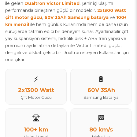
ile gelen
Dualtron Victor Limited
, şehir içi ulaşımı
performansla birleştiren güçlü bir modeldir.
2x1300 Watt
çift motor gücü
,
60V 35Ah Samsung batarya
ve
100+
km menzil
ile hem günlük kullanımda hem de daha uzun
sürüşlerde tatmin edici bir deneyim sunar. Ayarlanabilir çift
yay süspansiyon sistemi, hidrolik disk + ABS fren yapısı ve
premium aydınlatma detayları ile Victor Limited; güçlü,
dengeli ve dikkat çekici bir Dualtron isteyen kullanıcılar için
öne çıkar.
⚡
🔋
2x1300 Watt
60V 35Ah
Çift Motor Gücü
Samsung Batarya
🛣️
🏁
100+ km
80 km/s
Maks. Menzil
Maks. Hız