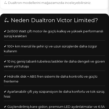
🛴 Dualtron modellerini mağazamızda inceleyebilirsiniz.
🛴 Neden Dualtron Victor Limited?
✔ 2x1300 Watt çift motor ile güçlü kalkış ve yüksek performanslı
sürüş karakteri
✔ 100+ km menzil ile şehir içi ve uzun sürüşlerde daha özgür
kullanım
✔ 10 inç geniş tabanlı tubeless lastikler ile daha dengeli ve güven
veren yol tutuşu
✔ Hidrolik disk + ABS fren sistemi ile daha kontrollü ve güçlü
frenleme
✔ Ayarlanabilir çift yay süspansiyon ile daha konforlu ve tok sürüş
hissi
✔ Güçlendirilmiş kare gidon, premium LED aydınlatmalar ve 6.5A