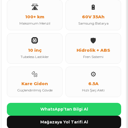
🛣️
🔋
100+ km
60V 35Ah
Maksimum Menzil
Samsung Batarya
🛞
🛡️
10 inç
Hidrolik + ABS
Tubeless Lastikler
Fren Sistemi
🔩
⚙️
Kare Gidon
6.5A
Güçlendirilmiş Gövde
Hızlı Şarj Aleti
WhatsApp’tan Bilgi Al
Mağazaya Yol Tarifi Al