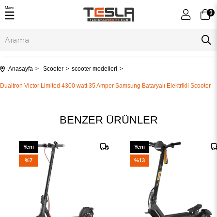
Menu
0
Anasayfa
Scooter
scooter modelleri
Dualtron Victor Limited 4300 watt 35 Amper Samsung Bataryalı Elektrikli Scooter
BENZER ÜRÜNLER
Yeni
Yeni
Ürün
Ürün
%7
%13