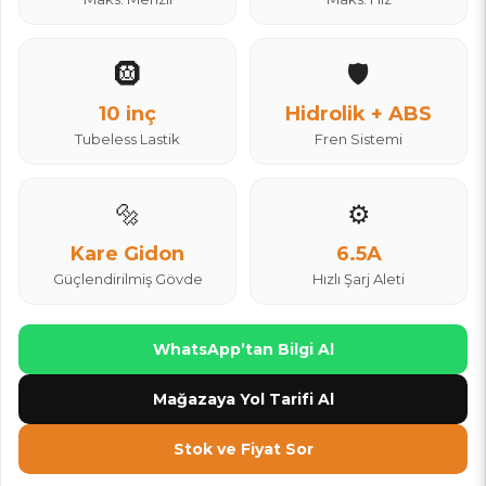
🛞
🛡️
10 inç
Hidrolik + ABS
Tubeless Lastik
Fren Sistemi
🔩
⚙️
Kare Gidon
6.5A
Güçlendirilmiş Gövde
Hızlı Şarj Aleti
WhatsApp’tan Bilgi Al
Mağazaya Yol Tarifi Al
Stok ve Fiyat Sor