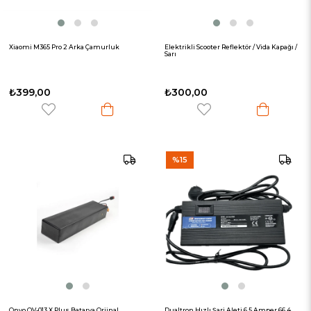
Xiaomi M365 Pro 2 Arka Çamurluk
Elektrikli Scooter Reflektör / Vida Kapağı /
Sarı
₺399,00
₺300,00
%15
Onvo OV-013 X Plus Batarya Orjinal
Dualtron Hızlı Şarj Aleti 6.5 Amper 66.4