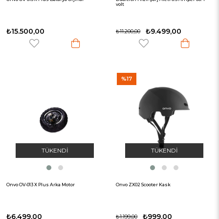
volt
₺15.500,00
₺9.499,00
₺11.200,00
%17
TÜKENDI
TÜKENDI
Onvo OV-013 X Plus Arka Motor
Onvo ZX02 Scooter Kask
₺6.499,00
₺999,00
₺1.199,00