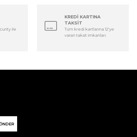
KREDİ KARTINA
TAKSİT
urity ile
Tüm kredi kartlarına 12'ye
varan taksit imkanları.
ÖNDER