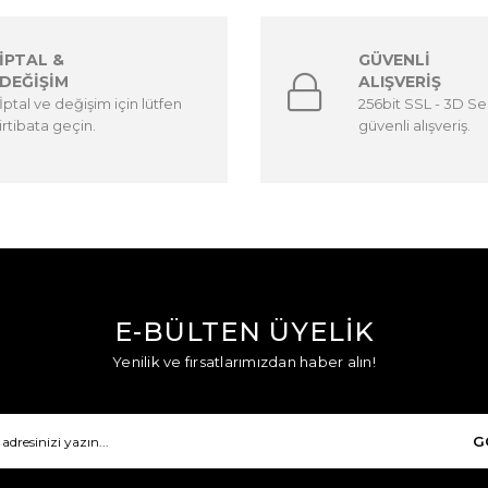
İPTAL &
GÜVENLİ
DEĞİŞİM
ALIŞVERİŞ
İptal ve değişim için lütfen
256bit SSL - 3D Sec
irtibata geçin.
güvenli alışveriş.
E-BÜLTEN ÜYELİK
Yenilik ve fırsatlarımızdan haber alın!
G