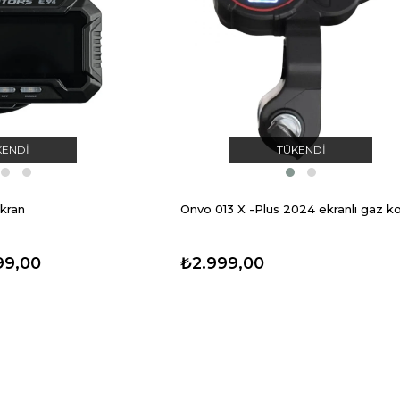
KENDI
TÜKENDI
kran
Onvo 013 X -Plus 2024 ekranlı gaz ko
99,00
₺2.999,00