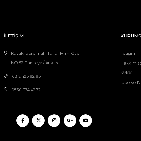
İLETİŞİM
KURUMS
Kavaklıdere mah. Tunalı Hilmi Cad.
İletişim
NO:52 Çankaya / Ankara
Hakkımız
KVKK
0312 425 82 85
İade ve D
0530 374 42 72