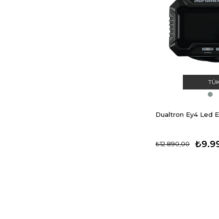
TÜ
Dualtron Ey4 Led E
₺9.9
₺12.890,00