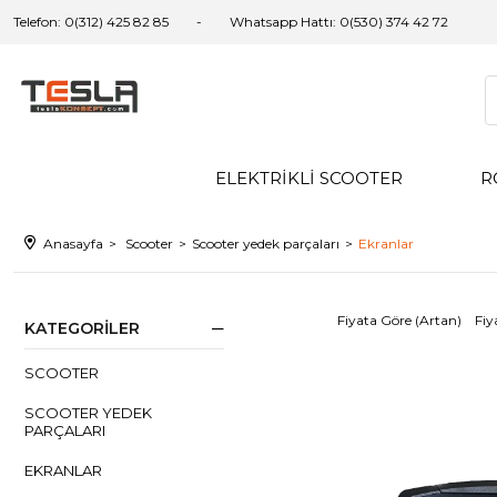
Telefon: 0(312) 425 82 85
Whatsapp Hattı: 0(530) 374 42 72
ELEKTRİKLİ SCOOTER
R
Anasayfa
Scooter
Scooter yedek parçaları
Ekranlar
Fiyata Göre (Artan)
Fiy
KATEGORILER
SCOOTER
SCOOTER YEDEK
PARÇALARI
EKRANLAR