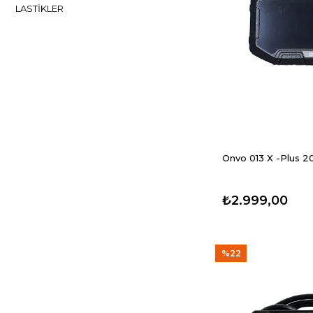
LASTIKLER
ANAKARTLAR
BATARYALAR
GAZ VE FREN KOLU
AYDINLATMA
DIĞER YEDEK
PARÇALAR
Onvo 013 X -Plus 2
İÇ LASTIKLER
BALATA VE DISKLER
₺2.999,00
%22