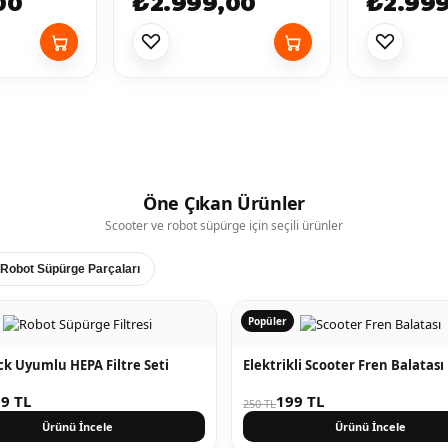
00
₺2.999,00
₺2.99
Öne Çıkan Ürünler
Scooter ve robot süpürge için seçili ürünler
Robot Süpürge Parçaları
Popüler
k Uyumlu HEPA Filtre Seti
Elektrikli Scooter Fren Balatası
9 TL
199 TL
250 TL
Ürünü İncele
Ürünü İncele