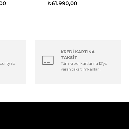
00
₺61.990,00
KREDİ KARTINA
TAKSİT
urity ile
Tüm kredi kartlarına 12'ye
varan taksit imkanları.