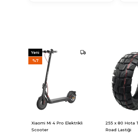
Yeni
Ürün
%7
Xiaomi Mi 4 Pro Elektrikli
255 x 80 Hota 
Scooter
Road Lastiği