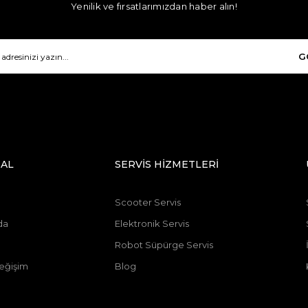
Yenilik ve fırsatlarımızdan haber alın!
G
AL
SERVİS HİZMETLERİ
Scooter Servis
da
Elektronik Servis
Robot Süpürge Servis
eğişim
Blog