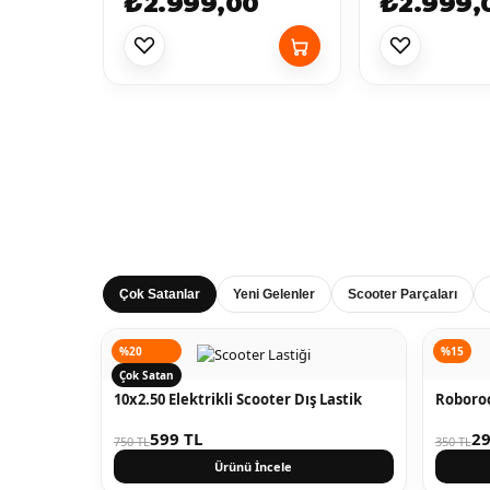
₺2.999,00
₺2.999,
Çok Satanlar
Yeni Gelenler
Scooter Parçaları
%20
%15
Çok Satan
10x2.50 Elektrikli Scooter Dış Lastik
Roboroc
599 TL
29
750 TL
350 TL
Ürünü İncele