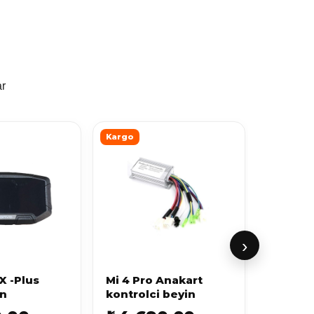
ar
Kargo
Kargo
›
X -Plus
Mi 4 Pro Anakart
012 X-P
an
kontrolci beyin
Beyin 