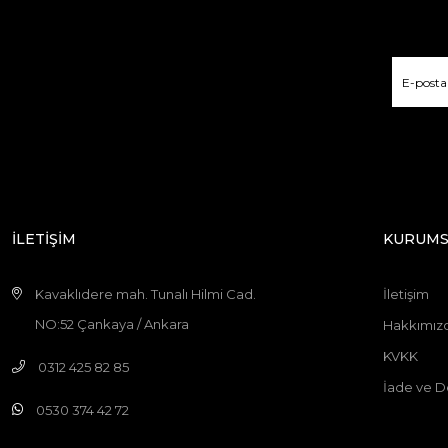
İLETİŞİM
KURUMS
Kavaklıdere mah. Tunalı Hilmi Cad.
İletişim
NO:52 Çankaya / Ankara
Hakkımız
KVKK
0312 425 82 85
İade ve D
0530 374 42 72