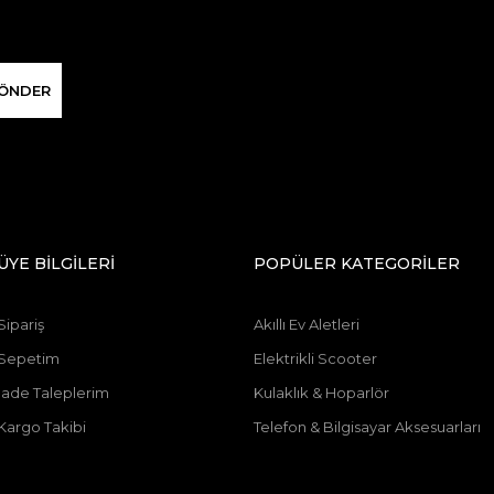
ÖNDER
ÜYE BİLGİLERİ
POPÜLER KATEGORİLER
Sipariş
Akıllı Ev Aletleri
Sepetim
Elektrikli Scooter
İade Taleplerim
Kulaklık & Hoparlör
Kargo Takibi
Telefon & Bilgisayar Aksesuarları