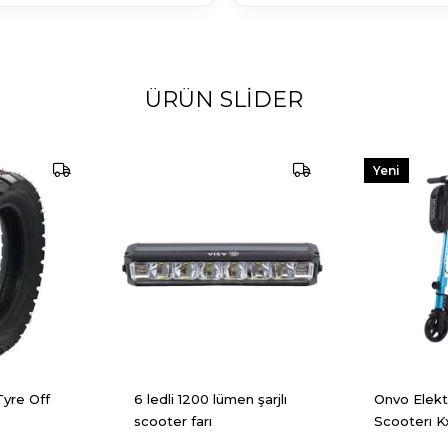
ÜRÜN SLIDER
Yeni
Ürün
Tyre Off
6 ledli 1200 lümen şarjlı
Onvo Elekt
scooter farı
Scooterı K