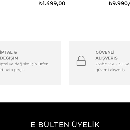
₺1.499,00
₺9.990,
İPTAL &
GÜVENLİ
DEĞİŞİM
ALIŞVERİŞ
İptal ve değişim için lütfen
256bit SSL - 3D Sec
irtibata geçin.
güvenli alışveriş.
E-BÜLTEN ÜYELİK