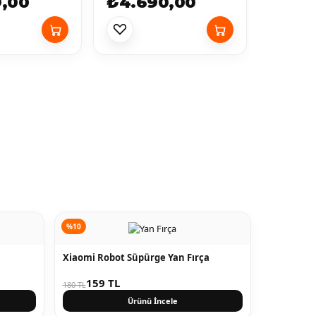
9,00
₺4.690,00
₺3.9
%10
Xiaomi Robot Süpürge Yan Fırça
159 TL
180 TL
Ürünü İncele