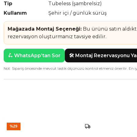
Tip
Tubeless (şambrelsiz)
Kullanım
Şehir içi / günlük sürüş
Mağazada Montaj Seçeneği:
Bu ürünü satın aldık
rezervasyon oluşturmanız tavsiye edilir.
🛴 WhatsApp’tan Sor
🛠️ Montaj Rezervasyonu Y
Not: Sipariş öncesinde mevcut lastik ölçünüzü kontrol etmeniz önerilir. En 
%29