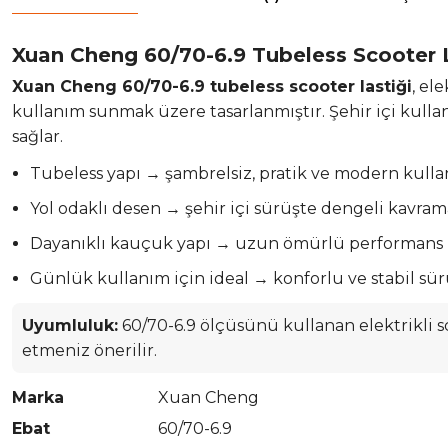
Xuan Cheng 60/70-6.9 Tubeless Scooter L
Xuan Cheng 60/70-6.9 tubeless scooter lastiği
, el
kullanım sunmak üzere tasarlanmıştır. Şehir içi kull
sağlar.
Tubeless yapı → şambrelsiz, pratik ve modern kull
Yol odaklı desen → şehir içi sürüşte dengeli kavram
Dayanıklı kauçuk yapı → uzun ömürlü performans
Günlük kullanım için ideal → konforlu ve stabil sü
Uyumluluk:
60/70-6.9 ölçüsünü kullanan elektrikli 
etmeniz önerilir.
Marka
Xuan Cheng
Ebat
60/70-6.9