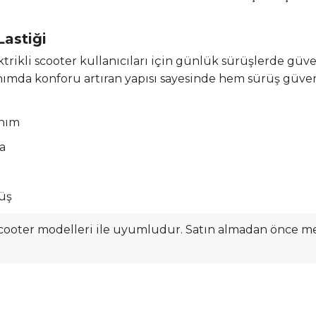
astiği
ektrikli scooter kullanıcıları için günlük sürüşlerde g
anımda konforu artıran yapısı sayesinde hem sürüş güve
anım
a
rüş
scooter modelleri ile uyumludur. Satın almadan önce mev