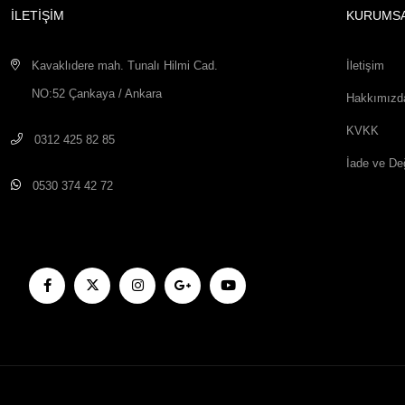
İLETİŞİM
KURUMS
Kavaklıdere mah. Tunalı Hilmi Cad.
İletişim
NO:52 Çankaya / Ankara
Hakkımızd
KVKK
0312 425 82 85
İade ve De
0530 374 42 72