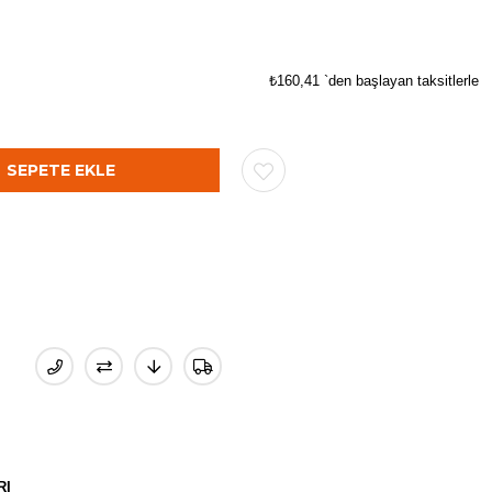
₺160,41
`den başlayan taksitlerle
RI