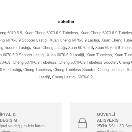
Etiketler
,
,
eng 6070-6.9
Xuan Cheng 6070-6.9 Tubeless
Xuan Cheng 6070-6.9 Tubeles
,
,
ng 6070-6.9 Scooter Lastiği
Xuan Cheng 6070-6.9 Lastiği
Xuan Cheng Tube
,
,
,
g Scooter Lastiği
Xuan Cheng Lastiği
Xuan 6070-6.9
Xuan 6070-6.9 Tubel
,
,
,
 6070-6.9 Scooter Lastiği
Xuan 6070-6.9 Lastiği
Xuan Tubeless
Xuan Tube
,
,
,
70-6.9
Cheng 6070-6.9 Tubeless
Cheng 6070-6.9 Tubeless Scooter
Cheng 6
,
,
,
-6.9 Lastiği
Cheng Tubeless
Cheng Tubeless Scooter
Cheng Tubeless Sco
,
,
,
Lastiği
Cheng Lastiği
6070-6.9
İPTAL &
GÜVENLİ
DEĞİŞİM
ALIŞVERİŞ
İptal ve değişim için lütfen
256bit SSL - 3D Secu
irtibata geçin.
güvenli alışveriş.