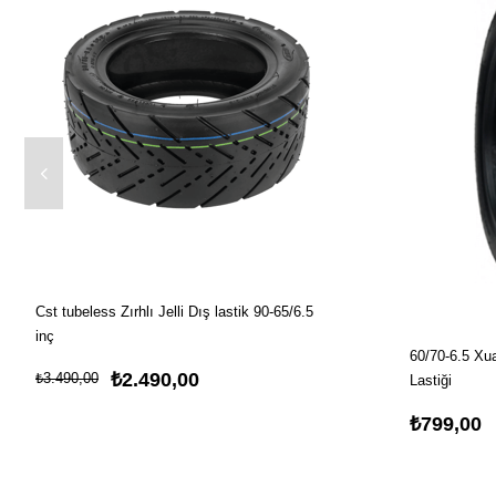
Cst tubeless Zırhlı Jelli Dış lastik 90-65/6.5
inç
60/70-6.5 Xua
₺2.490,00
₺3.490,00
Lastiği
₺799,00