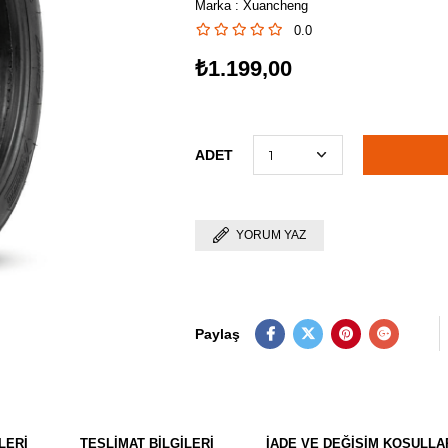
Marka
:
Xuancheng
0.0
›
₺1.199,00
ADET
YORUM YAZ
Paylaş
LERI
TESLIMAT BILGILERI
İADE VE DEĞIŞIM KOŞULLA